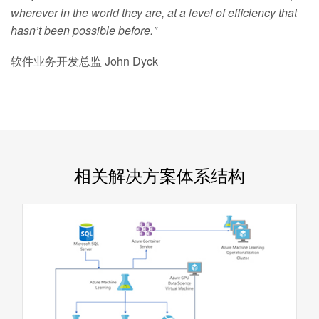
wherever in the world they are, at a level of efficiency that
hasn’t been possible before."
软件业务开发总监 John Dyck
相关解决方案体系结构